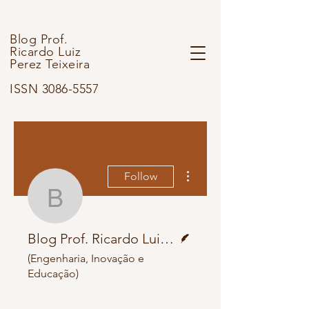
Blog Prof.
Ricardo Luiz
Perez Teixeira
ISSN 3086-5557
More actions
Follow
Blog Prof. Ricardo Luiz
Writer
Blog Prof. Ricardo Luiz Perez Teixeira, Itabira
(Engenharia, Inovação e
Educação)