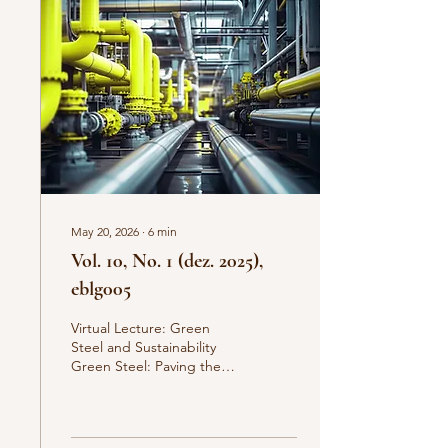
Instituto de Engenharias
Integradas da
Universidade Federal de
Itajubá, Itabira, MG, Brazil
ricardo.luiz@unifei.edu.br
https://orcid.org/0000-
0003-2641-4...
May 20, 2026
∙
6
min
Vol. 10, No. 1 (dez. 2025),
eblg005
Virtual Lecture: Green
Steel and Sustainability
Green Steel: Paving the
Way to a Sustainable
Future Blog Prof. Ricardo
Luiz Perez Teixeira
(Engenharia, Inovação e