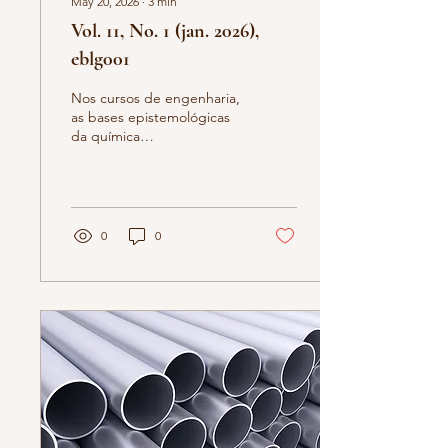
May 20, 2026
∙
3
min
Vol. 11, No. 1 (jan. 2026),
eblg001
Nos cursos de engenharia,
as bases epistemológicas
da química
frequentemente não são
discutidas de forma
aprofundada, levando
muitos estudantes a
considerarem a disciplina
0
0
excessivamente abstrata e
de difícil compreensão.